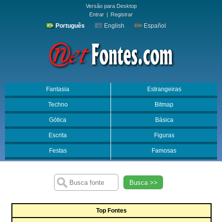
Versão para Desktop
Entrar
|
Registrar
Português
English
Español
Fantasia
Estrangeiras
Techno
Bitmap
Gótica
Básica
Escrita
Figuras
Festas
Famosas
Busca >>
Top Fontes