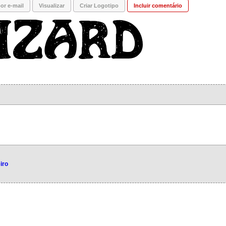
or e-mail
Visualizar
Criar Logotipo
Incluir comentário
iro