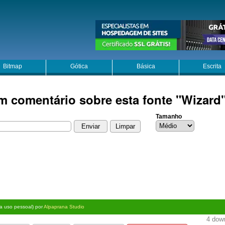
Bitmap
Gótica
Básica
Escrita
m comentário sobre esta fonte "Wizard
Tamanho
ra uso pessoal) por
Alpaprana Studio
4 down