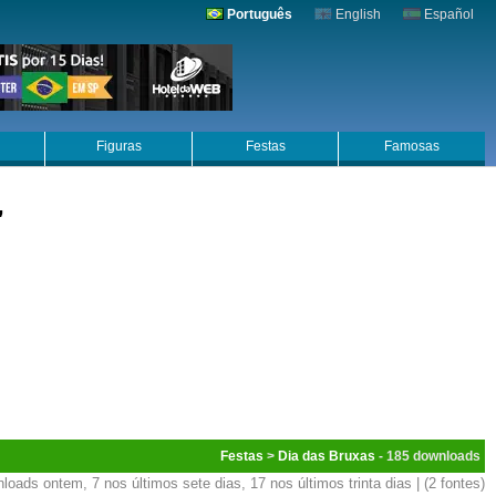
Português
English
Español
Figuras
Festas
Famosas
"
Festas
>
Dia das Bruxas
- 185
loads ontem, 7 nos últimos sete dias, 17 nos últimos trinta dias | (2 fontes)