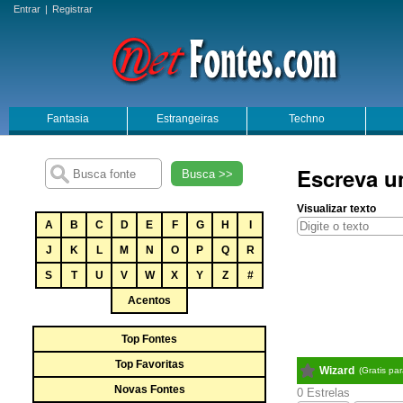
Entrar
|
Registrar
Fantasia
Estrangeiras
Techno
Escreva u
Busca >>
Visualizar texto
A
B
C
D
E
F
G
H
I
J
K
L
M
N
O
P
Q
R
S
T
U
V
W
X
Y
Z
#
Acentos
Top Fontes
Top Favoritas
Wizard
(Gratis pa
Novas Fontes
0