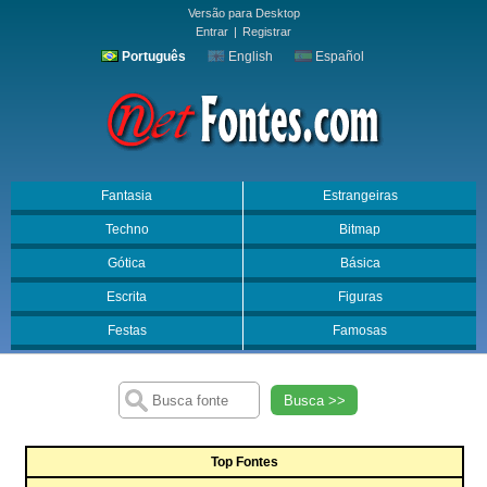
Versão para Desktop
Entrar
|
Registrar
Português
English
Español
Fantasia
Estrangeiras
Techno
Bitmap
Gótica
Básica
Escrita
Figuras
Festas
Famosas
Busca >>
Top Fontes