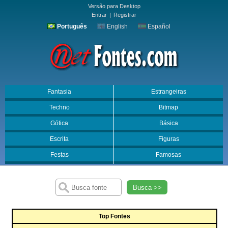
Versão para Desktop
Entrar
|
Registrar
Português
English
Español
Fantasia
Estrangeiras
Techno
Bitmap
Gótica
Básica
Escrita
Figuras
Festas
Famosas
Busca >>
Top Fontes