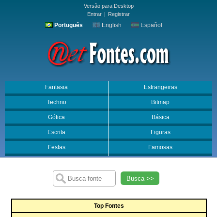
Versão para Desktop
Entrar
|
Registrar
Português
English
Español
Fantasia
Estrangeiras
Techno
Bitmap
Gótica
Básica
Escrita
Figuras
Festas
Famosas
Busca >>
Top Fontes