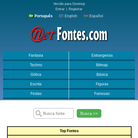
Versão para Desktop
Entrar
|
Registrar
Português
English
Español
Fantasia
Estrangeiras
Techno
Bitmap
Gótica
Básica
Escrita
Figuras
Festas
Famosas
Busca >>
Top Fontes