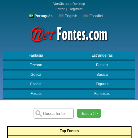
Versão para Desktop
Entrar
|
Registrar
Português
English
Español
Fantasia
Estrangeiras
Techno
Bitmap
Gótica
Básica
Escrita
Figuras
Festas
Famosas
Busca >>
Top Fontes