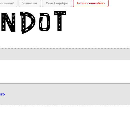
or e-mail
Visualizar
Criar Logotipo
Incluir comentário
iro