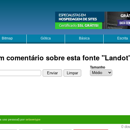
Bitmap
Gótica
Básica
Escrita
m comentário sobre esta fonte "Landot
Tamanho
ra uso pessoal) por
selawetype
0 dow