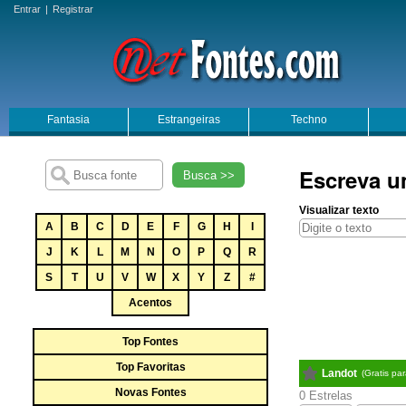
Entrar
|
Registrar
Fantasia
Estrangeiras
Techno
Escreva u
Busca >>
Visualizar texto
A
B
C
D
E
F
G
H
I
J
K
L
M
N
O
P
Q
R
S
T
U
V
W
X
Y
Z
#
Acentos
Top Fontes
Top Favoritas
Landot
(Gratis pa
Novas Fontes
0