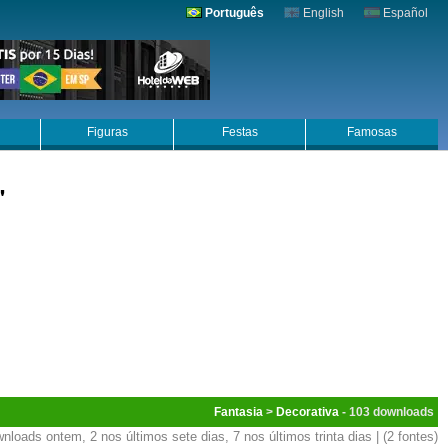
Português
English
Español
Figuras
Festas
Famosas
"
Fantasia
>
Decorativa
- 103
nloads ontem, 2 nos últimos sete dias, 7 nos últimos trinta dias | (2 fontes)