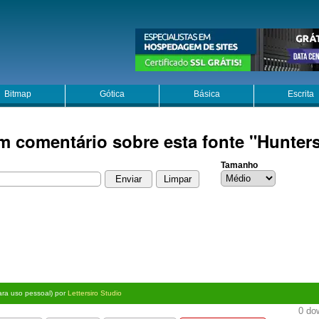
Bitmap
Gótica
Básica
Escrita
m comentário sobre esta fonte "Hunter
Tamanho
para uso pessoal) por
Lettersiro Studio
0 dow