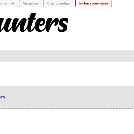
or e-mail
Visualizar
Criar Logotipo
Incluir comentário
iro