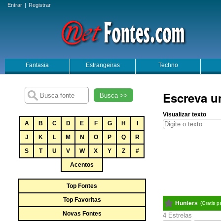
Entrar
|
Registrar
Fantasia
Estrangeiras
Techno
Escreva u
Busca >>
Visualizar texto
A
B
C
D
E
F
G
H
I
J
K
L
M
N
O
P
Q
R
S
T
U
V
W
X
Y
Z
#
Acentos
Top Fontes
Top Favoritas
Hunters
(Gratis 
Novas Fontes
4