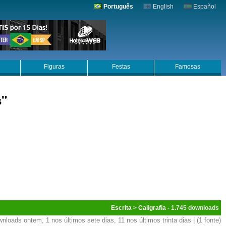
Português
English
Español
Figuras
Festas
Famosas
s"
Escrita
>
Caligrafia
- 1.745
nloads ontem, 1 nos últimos sete dias, 11 nos últimos trinta dias | (1 fonte)