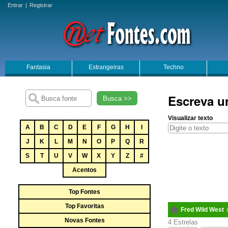
Entrar
|
Registrar
Fantasia
Estrangeiras
Techno
Escreva u
Busca >>
Visualizar texto
A
B
C
D
E
F
G
H
I
J
K
L
M
N
O
P
Q
R
S
T
U
V
W
X
Y
Z
#
Acentos
Top Fontes
Top Favoritas
Fred Wild West
Novas Fontes
4