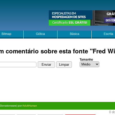
Bitmap
Gótica
Básica
Escrita
m comentário sobre esta fonte "Fred W
Tamanho
(Donationware) por
AdultHuman
0 do