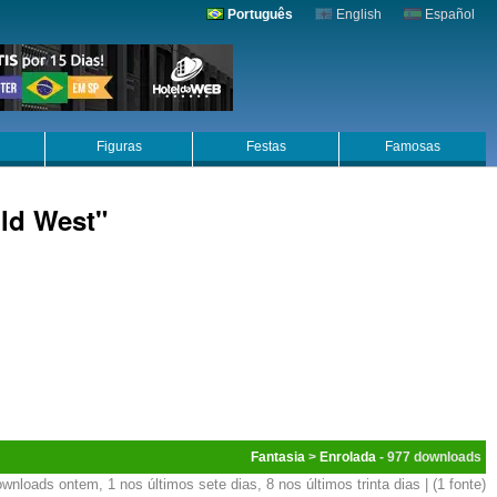
Português
English
Español
Figuras
Festas
Famosas
ild West"
Fantasia
>
Enrolada
- 977
wnloads ontem, 1 nos últimos sete dias, 8 nos últimos trinta dias | (1 fonte)