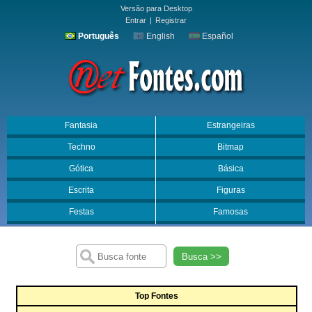
Versão para Desktop
Entrar
|
Registrar
Português
English
Español
Fantasia
Estrangeiras
Techno
Bitmap
Gótica
Básica
Escrita
Figuras
Festas
Famosas
Busca >>
Top Fontes