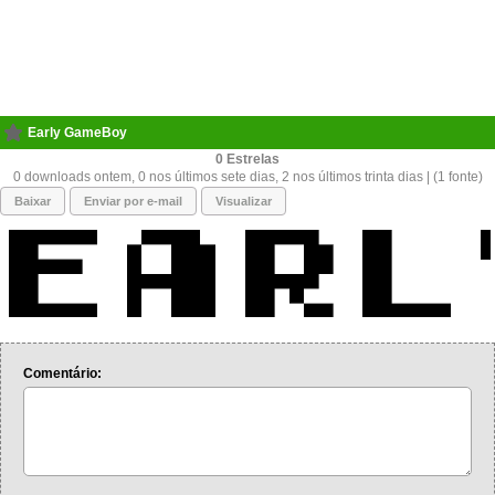
Early GameBoy
0
0 downloads ontem, 0 nos últimos sete dias, 2 nos últimos trinta dias | (1 fonte)
Baixar
Enviar por e-mail
Visualizar
Comentário: