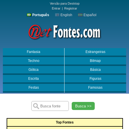
Versão para Desktop
Entrar
|
Registrar
Português
English
Español
Fantasia
Estrangeiras
Techno
Bitmap
Gótica
Básica
Escrita
Figuras
Festas
Famosas
Busca >>
Top Fontes