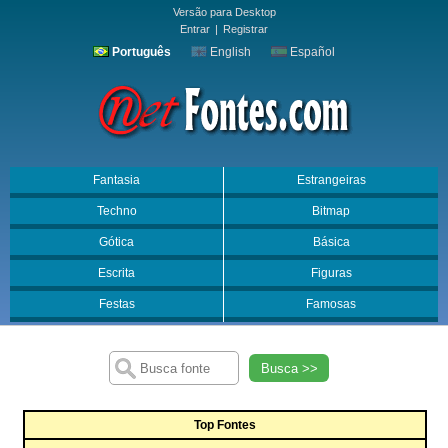
Versão para Desktop
Entrar
|
Registrar
Português
English
Español
Fantasia
Estrangeiras
Techno
Bitmap
Gótica
Básica
Escrita
Figuras
Festas
Famosas
Busca >>
Top Fontes