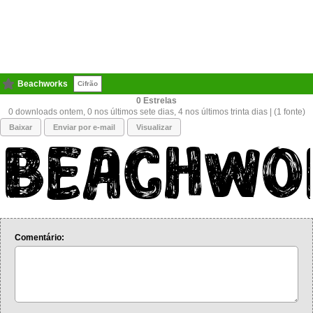
Beachworks
Cifrão
0
0 downloads ontem, 0 nos últimos sete dias, 4 nos últimos trinta dias | (1 fonte)
Baixar
Enviar por e-mail
Visualizar
Comentário: