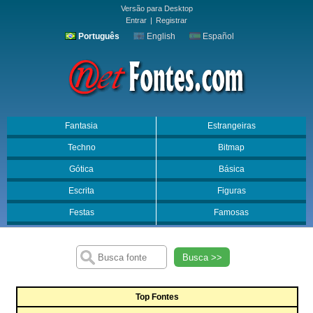
Versão para Desktop
Entrar
|
Registrar
Português
English
Español
Fantasia
Estrangeiras
Techno
Bitmap
Gótica
Básica
Escrita
Figuras
Festas
Famosas
Busca >>
Top Fontes