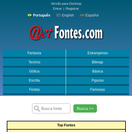
Versão para Desktop
Entrar
|
Registrar
Português
English
Español
Fantasia
Estrangeiras
Techno
Bitmap
Gótica
Básica
Escrita
Figuras
Festas
Famosas
Busca >>
Top Fontes