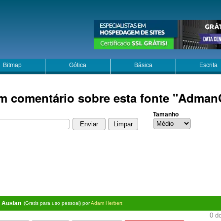
Bitmap
Gótica
Básica
Escrita
m comentário sobre esta fonte "Adman
Tamanho
 Auslan
(Gratis para uso pessoal) por
Adam Herbert
0 do