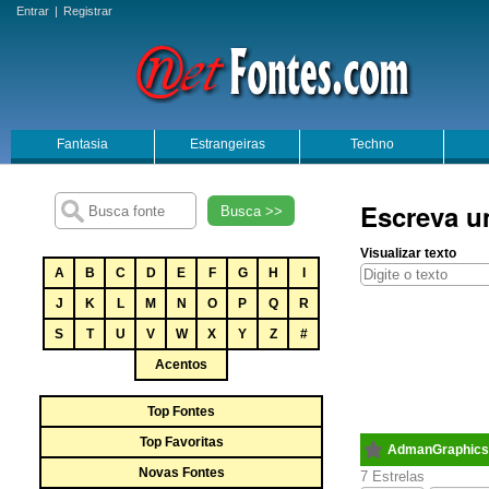
Entrar
|
Registrar
Fantasia
Estrangeiras
Techno
Escreva u
Busca >>
Visualizar texto
A
B
C
D
E
F
G
H
I
J
K
L
M
N
O
P
Q
R
S
T
U
V
W
X
Y
Z
#
Acentos
Top Fontes
Top Favoritas
AdmanGraphics
Novas Fontes
7