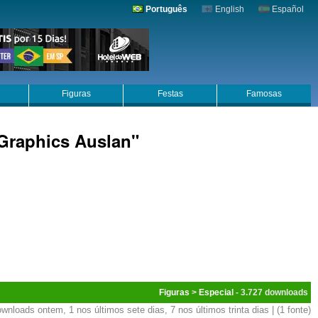
Português
English
Español
Figuras
Festas
Famosas
Graphics Auslan"
Figuras
>
Especial
- 3.727
wnloads ontem, 1 nos últimos sete dias, 7 nos últimos trinta dias | (1 fonte)