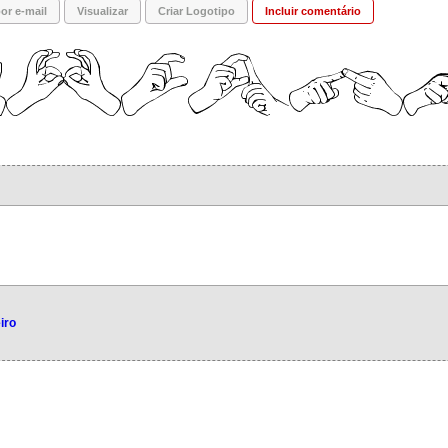
or e-mail
Visualizar
Criar Logotipo
Incluir comentário
iro