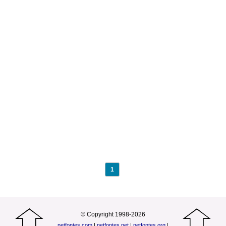
1
© Copyright 1998-2026
netfontes.com
|
netfontes.net
|
netfontes.org
|