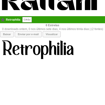
Retrophilia
Cifrão
0
0 downloads ontem, 0 nos últimos sete dias, 4 nos últimos trinta dias | (2 fontes)
Baixar
Enviar por e-mail
Visualizar