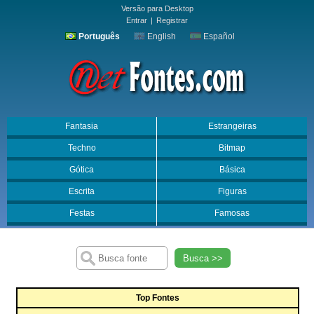
Versão para Desktop
Entrar
|
Registrar
Português
English
Español
Fantasia
Estrangeiras
Techno
Bitmap
Gótica
Básica
Escrita
Figuras
Festas
Famosas
Busca >>
Top Fontes