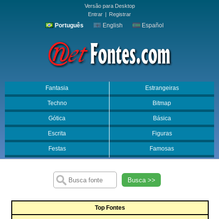
Versão para Desktop
Entrar
|
Registrar
Português
English
Español
Fantasia
Estrangeiras
Techno
Bitmap
Gótica
Básica
Escrita
Figuras
Festas
Famosas
Busca >>
Top Fontes