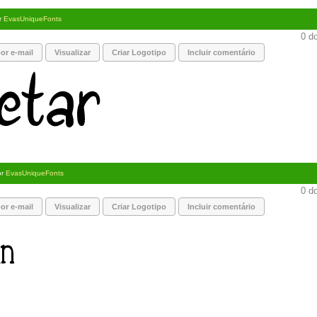
r
EvasUniqueFonts
0 do
or e-mail
Visualizar
Criar Logotipo
Incluir comentário
or
EvasUniqueFonts
0 do
or e-mail
Visualizar
Criar Logotipo
Incluir comentário