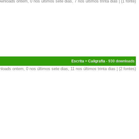
wnloads ontem, 0 nos últimos sete dias, 7 nos últimos trinta dias | (1 fonte)
Escrita
>
Caligrafia
- 930
loads ontem, 0 nos últimos sete dias, 11 nos últimos trinta dias | (2 fontes)