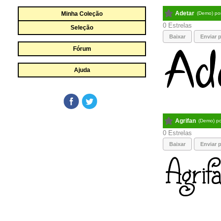
Adetar
Minha Coleção
(Demo) po
0
Seleção
Baixar
Enviar p
Fórum
Ajuda
Agrifan
(Demo) p
0
Baixar
Enviar p