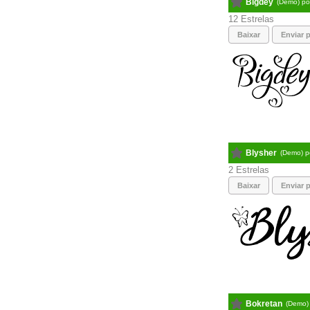
Bigdey
(Demo) p
12
Baixar
Enviar p
Blysher
(Demo) 
2
Baixar
Enviar p
Bokretan
(Demo)