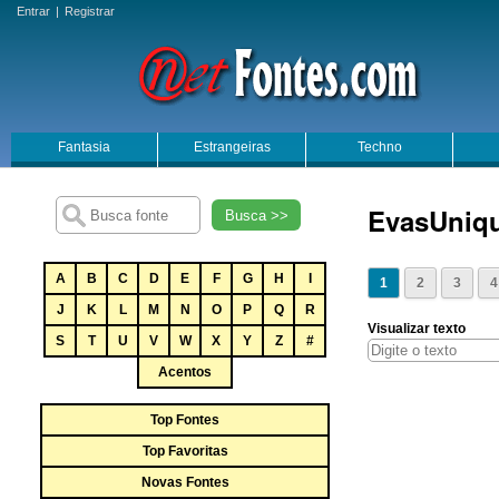
Entrar
|
Registrar
Fantasia
Estrangeiras
Techno
EvasUniq
Busca >>
A
B
C
D
E
F
G
H
I
1
2
3
4
J
K
L
M
N
O
P
Q
R
Visualizar texto
S
T
U
V
W
X
Y
Z
#
Acentos
Top Fontes
Top Favoritas
Novas Fontes