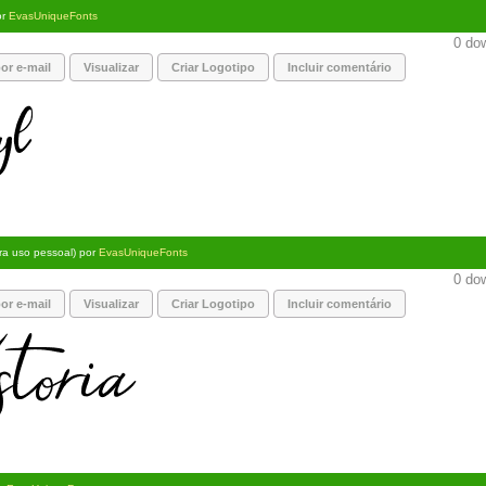
or
EvasUniqueFonts
0 dow
or e-mail
Visualizar
Criar Logotipo
Incluir comentário
ara uso pessoal) por
EvasUniqueFonts
0 dow
or e-mail
Visualizar
Criar Logotipo
Incluir comentário