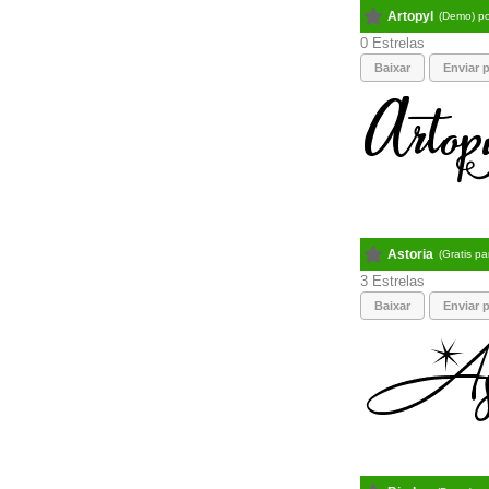
Artopyl
(Demo) p
0
Baixar
Enviar p
Astoria
(Gratis p
3
Baixar
Enviar p