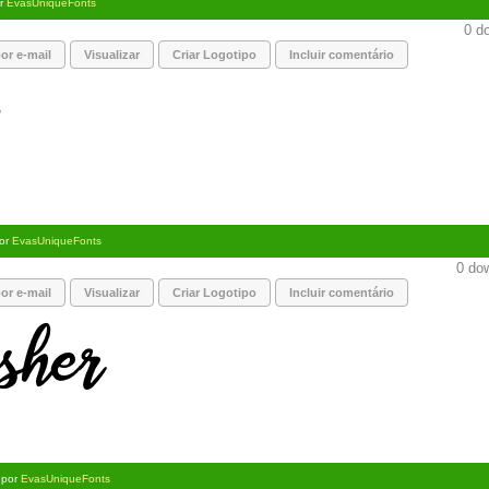
or
EvasUniqueFonts
0 do
or e-mail
Visualizar
Criar Logotipo
Incluir comentário
por
EvasUniqueFonts
0 dow
or e-mail
Visualizar
Criar Logotipo
Incluir comentário
 por
EvasUniqueFonts