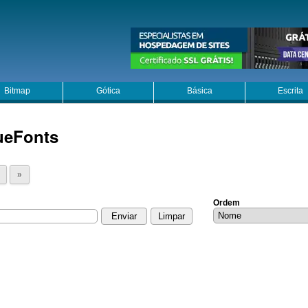
Bitmap
Gótica
Básica
Escrita
ueFonts
»
Ordem