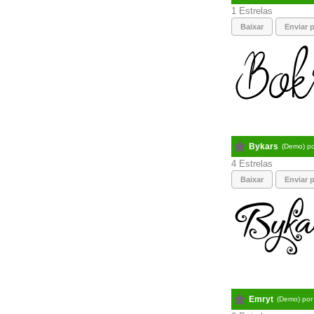
1
Baixar
Enviar p
Bykars
(Demo) p
4
Baixar
Enviar p
Emryt
(Demo) po