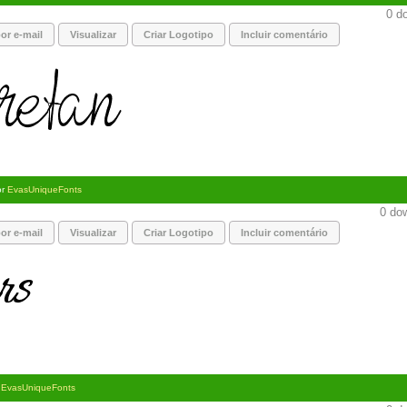
0 do
or e-mail
Visualizar
Criar Logotipo
Incluir comentário
or
EvasUniqueFonts
0 dow
or e-mail
Visualizar
Criar Logotipo
Incluir comentário
r
EvasUniqueFonts