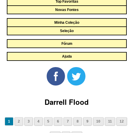
Top Favoritas
Novas Fontes
Minha Coleção
Seleção
Fórum
Ajuda
Darrell Flood
1
2
3
4
5
6
7
8
9
10
11
12