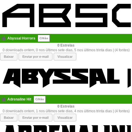
Abyssal Horrors
Cifrão
0
0 downloads ontem, 0 nos últimos sete dias, 5 nos últimos trinta dias | (4 fontes)
Baixar
Enviar por e-mail
Visualizar
Adrenaline Hit
Cifrão
0
0 downloads ontem, 1 nos últimos sete dias, 4 nos últimos trinta dias | (4 fontes)
Baixar
Enviar por e-mail
Visualizar