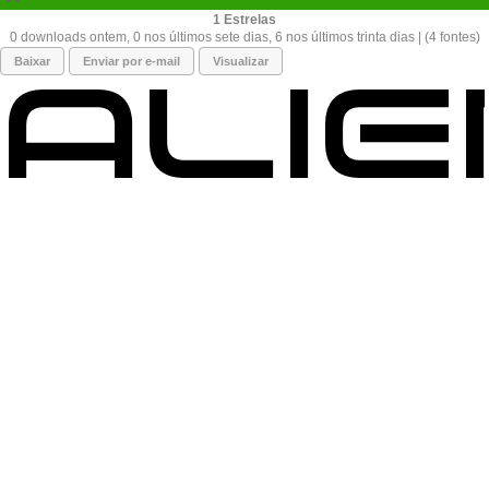
1
0 downloads ontem, 0 nos últimos sete dias, 6 nos últimos trinta dias | (4 fontes)
Baixar
Enviar por e-mail
Visualizar