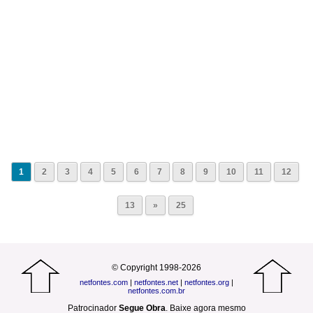
1
2
3
4
5
6
7
8
9
10
11
12
13
»
25
© Copyright 1998-2026
netfontes.com
|
netfontes.net
|
netfontes.org
|
netfontes.com.br
Patrocinador
Segue Obra
.
Baixe agora mesmo