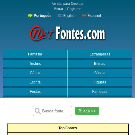
Versão para Desktop
Entrar
|
Registrar
Português
English
Español
Fantasia
Estrangeiras
Techno
Bitmap
Gótica
Básica
Escrita
Figuras
Festas
Famosas
Busca >>
Top Fontes