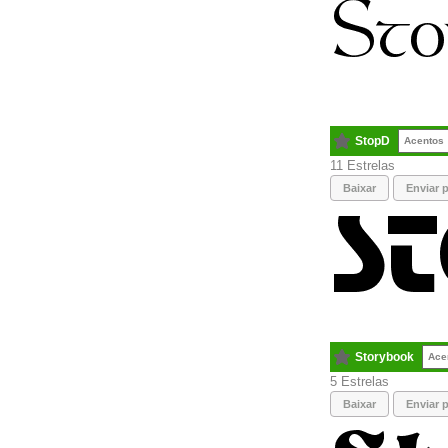
StopD
Acentos
11
Baixar
Enviar p
Storybook
Ace
5
Baixar
Enviar p