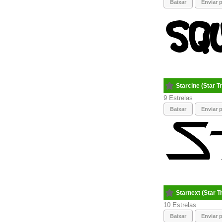
Baixar
Enviar p
Starcine (Star T
9
Baixar
Enviar p
Starnext (Star T
10
Baixar
Enviar p