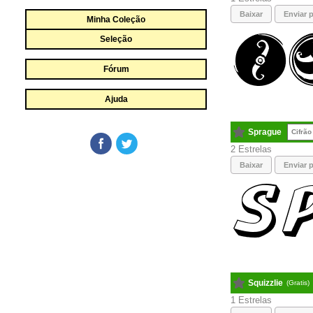
Baixar
Enviar p
Minha Coleção
Seleção
Fórum
Ajuda
Sprague
Cifrão
2
Baixar
Enviar p
Squizzlie
(Gratis)
1