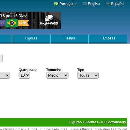
Português
English
Español
Figuras
Festas
Famosas
Quantidade
Tamanho
Tipo
Figuras
>
Formas
- 833
wnloads ontem, 0 nos últimos sete dias, 5 nos últimos trinta dias | (1 fonte)