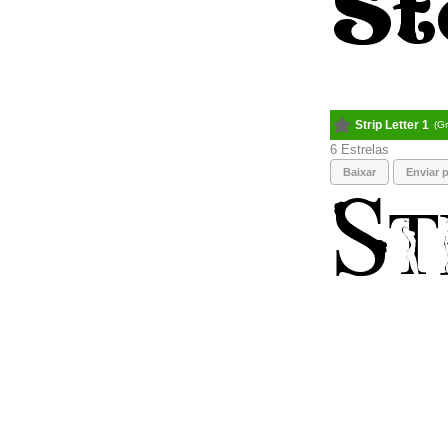
Strip Letter 1
(Gr
6
Baixar
Enviar p