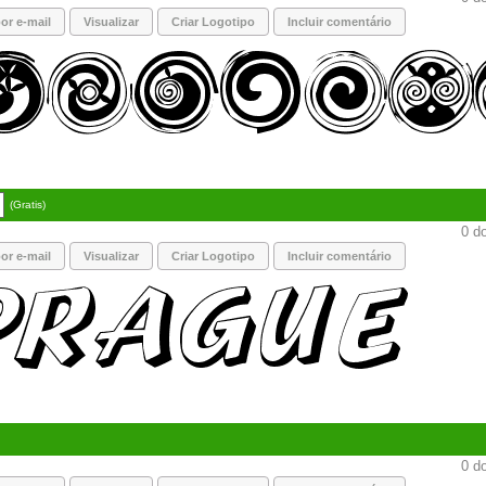
or e-mail
Visualizar
Criar Logotipo
Incluir comentário
(Gratis)
0 do
or e-mail
Visualizar
Criar Logotipo
Incluir comentário
0 do