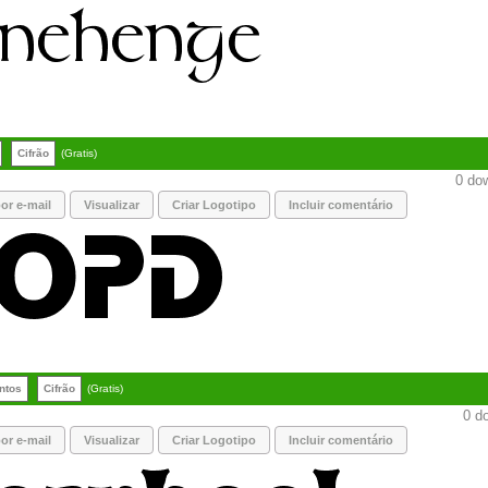
Cifrão
(Gratis)
0 dow
or e-mail
Visualizar
Criar Logotipo
Incluir comentário
ntos
Cifrão
(Gratis)
0 do
or e-mail
Visualizar
Criar Logotipo
Incluir comentário