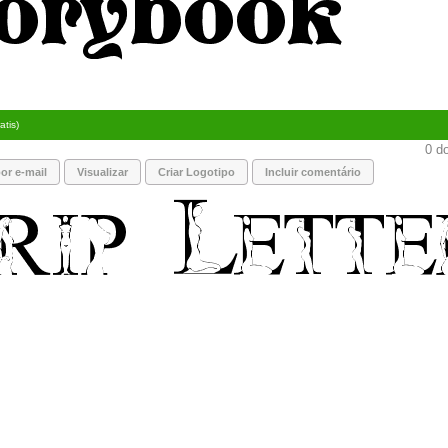
atis)
0 do
or e-mail
Visualizar
Criar Logotipo
Incluir comentário