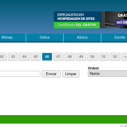
Bitmap
Gótica
Básica
Escrita
42
43
44
45
46
47
48
49
50
51
52
»
Ordem
0 do