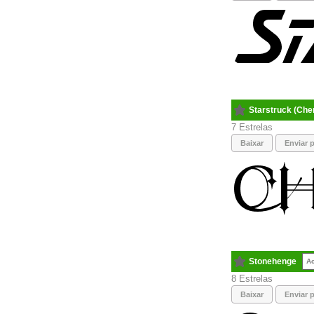
Starstruck (Che
7
Baixar
Enviar p
Stonehenge
A
8
Baixar
Enviar p