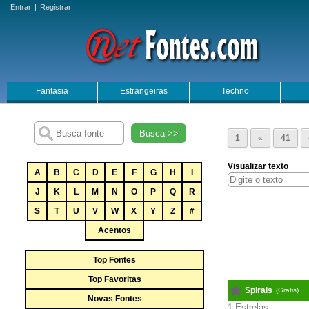
Entrar
|
Registrar
Fantasia
Estrangeiras
Techno
Busca >>
1
«
41
Visualizar texto
A
B
C
D
E
F
G
H
I
J
K
L
M
N
O
P
Q
R
S
T
U
V
W
X
Y
Z
#
Acentos
Top Fontes
Top Favoritas
Spirals
(Gratis)
Novas Fontes
1