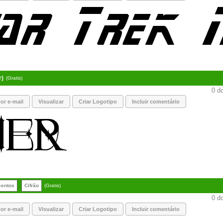
r)
(Gratis)
0 do
or e-mail
Visualizar
Criar Logotipo
Incluir comentário
centos
Cifrão
(Gratis)
0 do
or e-mail
Visualizar
Criar Logotipo
Incluir comentário