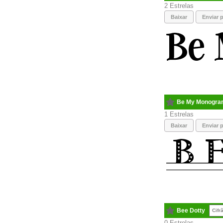
2
Baixar
Enviar p
Be My Monogra
1
Baixar
Enviar p
Bee Dotty
Cifr
0