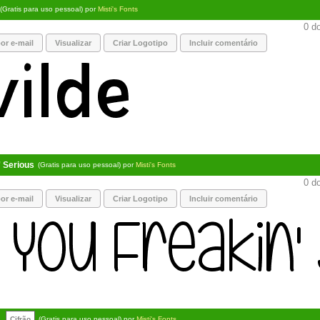
(Gratis para uso pessoal) por
Misti's Fonts
0 do
or e-mail
Visualizar
Criar Logotipo
Incluir comentário
' Serious
(Gratis para uso pessoal) por
Misti's Fonts
0 do
or e-mail
Visualizar
Criar Logotipo
Incluir comentário
Cifrão
(Gratis para uso pessoal) por
Misti's Fonts