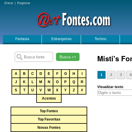
Entrar
|
Registrar
Fantasia
Estrangeiras
Techno
Misti's Fo
Busca >>
A
B
C
D
E
F
G
H
I
1
2
3
4
J
K
L
M
N
O
P
Q
R
Visualizar texto
S
T
U
V
W
X
Y
Z
#
Acentos
Top Fontes
Top Favoritas
Novas Fontes