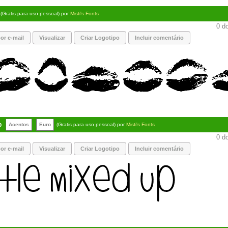
(Gratis para uso pessoal) por
Misti's Fonts
0 do
or e-mail
Visualizar
Criar Logotipo
Incluir comentário
p
Acentos
Euro
(Gratis para uso pessoal) por
Misti's Fonts
0 do
or e-mail
Visualizar
Criar Logotipo
Incluir comentário