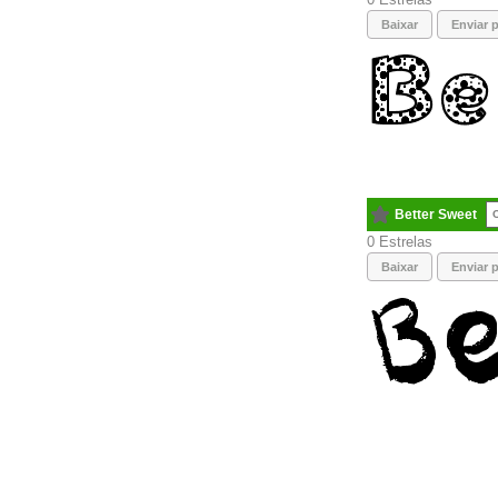
Baixar
Enviar p
Better Sweet
C
0
Baixar
Enviar p