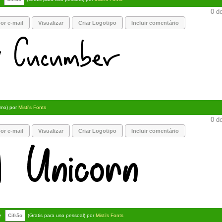
0 do
or e-mail
Visualizar
Criar Logotipo
Incluir comentário
mo) por
Misti's Fonts
0 do
or e-mail
Visualizar
Criar Logotipo
Incluir comentário
e
Cifrão
(Gratis para uso pessoal) por
Misti's Fonts