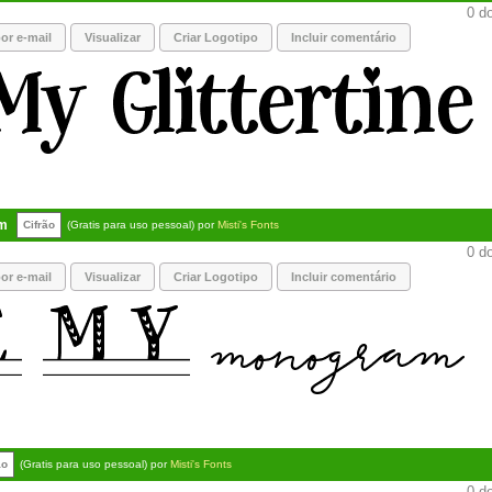
0 do
or e-mail
Visualizar
Criar Logotipo
Incluir comentário
m
Cifrão
(Gratis para uso pessoal) por
Misti's Fonts
0 do
or e-mail
Visualizar
Criar Logotipo
Incluir comentário
ão
(Gratis para uso pessoal) por
Misti's Fonts
0 do