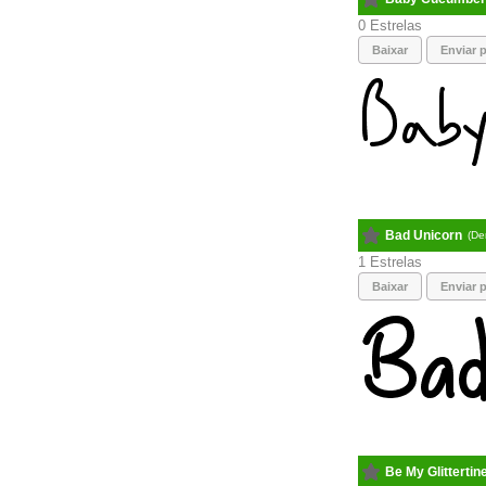
0
Baixar
Enviar p
Bad Unicorn
(De
1
Baixar
Enviar p
Be My Glittertin