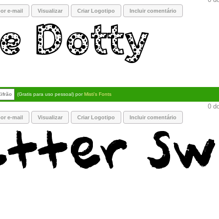
or e-mail
Visualizar
Criar Logotipo
Incluir comentário
ifrão
(Gratis para uso pessoal) por
Misti's Fonts
0 do
or e-mail
Visualizar
Criar Logotipo
Incluir comentário