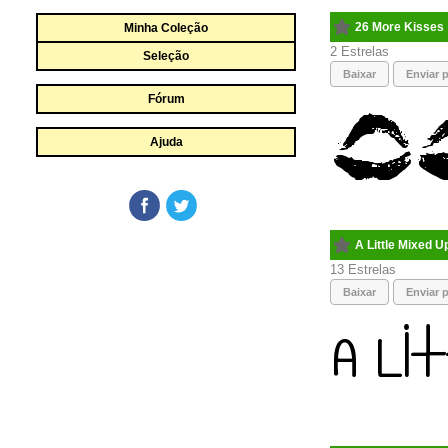
26 More Kisses
Minha Coleção
2
Seleção
Baixar
Enviar p
Fórum
Ajuda
A Little Mixed U
13
Baixar
Enviar p