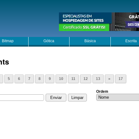
Bitmap
Gótica
Básica
Escrita
nts
5
6
7
8
9
10
11
12
13
»
17
Ordem