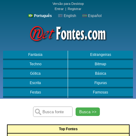
Versão para Desktop
Entrar
|
Registrar
Português
English
Español
Fantasia
Estrangeiras
Techno
Bitmap
Gótica
Básica
Escrita
Figuras
Festas
Famosas
Busca >>
Top Fontes