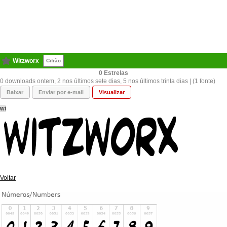
Witzworx
Cifrão
0
0 downloads ontem, 2 nos últimos sete dias, 5 nos últimos trinta dias | (1 fonte)
Baixar
Enviar por e-mail
Visualizar
wi
Voltar