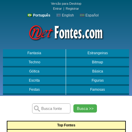
Versão para Desktop
Entrar
|
Registrar
Português
English
Español
Fantasia
Estrangeiras
Techno
Bitmap
Gótica
Básica
Escrita
Figuras
Festas
Famosas
Busca >>
Top Fontes