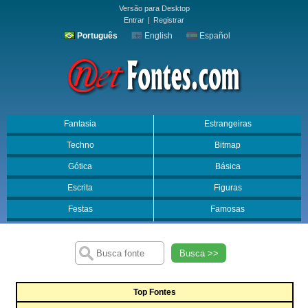
Versão para Desktop
Entrar
|
Registrar
Português
English
Español
Fantasia
Estrangeiras
Techno
Bitmap
Gótica
Básica
Escrita
Figuras
Festas
Famosas
Busca >>
Top Fontes