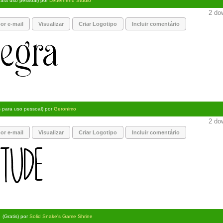
para uso pessoal) por
Letterhend Studio
2 dow
or e-mail
Visualizar
Criar Logotipo
Incluir comentário
s para uso pessoal) por
Geronimo
2 dow
or e-mail
Visualizar
Criar Logotipo
Incluir comentário
(Gratis) por
Solid Snake's Game Shrine