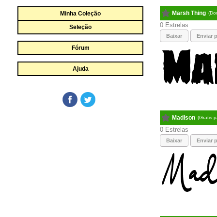
Marsh Thing
Minha Coleção
(Do
0
Seleção
Baixar
Enviar p
Fórum
Ajuda
Madison
(Gratis 
0
Baixar
Enviar p