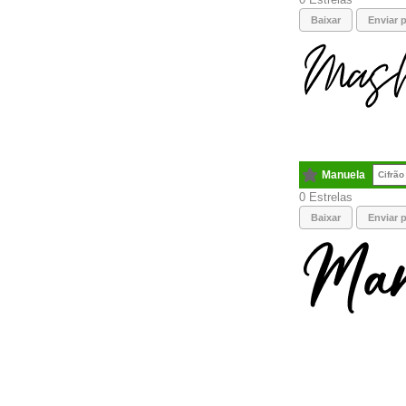
Baixar
Enviar p
Manuela
Cifrão
0
Baixar
Enviar p