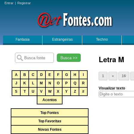
Entrar
|
Registrar
Fantasia
Estrangeiras
Techno
Letra M
Busca >>
A
B
C
D
E
F
G
H
I
1
«
16
J
K
L
M
N
O
P
Q
R
Visualizar texto
S
T
U
V
W
X
Y
Z
#
Acentos
Top Fontes
Top Favoritas
Novas Fontes