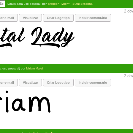
rão
(Gratis para uso pessoal) por
Typhoon Type™ - Suthi Srisopha
2 dow
or e-mail
Visualizar
Criar Logotipo
Incluir comentário
ra uso pessoal) por
Miriam Malein
2 dow
or e-mail
Visualizar
Criar Logotipo
Incluir comentário