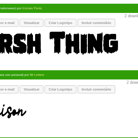
nationware) por
Iconian Fonts
2 downl
or e-mail
Visualizar
Criar Logotipo
Incluir comentário
para uso pessoal) por
Mr Letters
2 down
or e-mail
Visualizar
Criar Logotipo
Incluir comentário