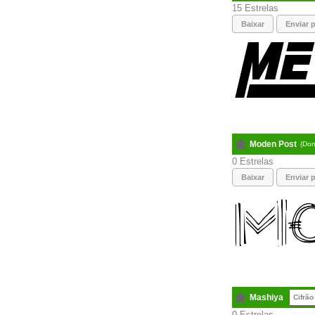
15
Baixar
Enviar p
Moden Post
(Don
0
Baixar
Enviar p
Mashiya
Cifrão
0