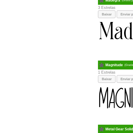
Madegra
(Gratis 
3
Baixar
Enviar p
Magnitude
(Grati
1
Baixar
Enviar p
Metal Gear Solid