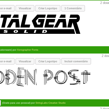
2 down
or e-mail
Visualizar
Criar Logotipo
1 Comentário
ationware) por
Xerographer Fonts
2 dow
or e-mail
Visualizar
Criar Logotipo
Incluir comentário
(Gratis para uso pessoal) por
StringLabs Creative Studio
2 down