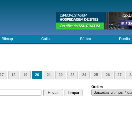
Bitmap
Gótica
Básica
Escrita
17
18
19
20
21
22
23
24
25
26
27
2
Ordem