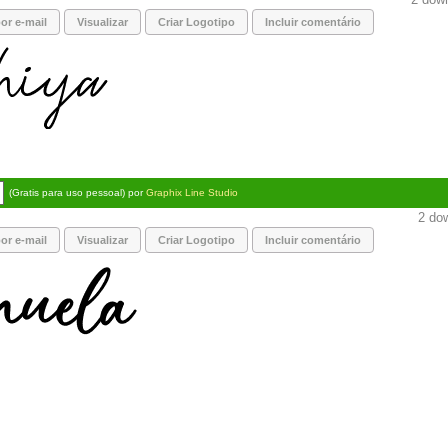
or e-mail
Visualizar
Criar Logotipo
Incluir comentário
(Gratis para uso pessoal) por
Graphix Line Studio
2 dow
or e-mail
Visualizar
Criar Logotipo
Incluir comentário