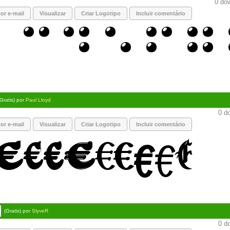
0 dow
or e-mail
Visualizar
Criar Logotipo
Incluir comentário
(Gratis) por
Paul Lloyd
0 do
or e-mail
Visualizar
Criar Logotipo
Incluir comentário
(Gratis) por
SlyveR
0 do