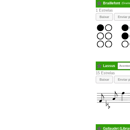
Braillefont
(Grati
1
Baixar
Enviar p
Lassus
Acento
15
Baixar
Enviar p
Gallaudet (Libra