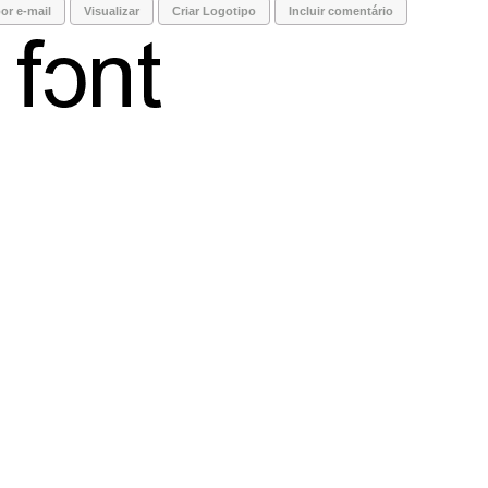
or e-mail
Visualizar
Criar Logotipo
Incluir comentário