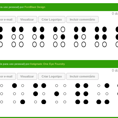
ara uso pessoal) por
FontBlast Design
0 do
or e-mail
Visualizar
Criar Logotipo
Incluir comentário
tis para uso pessoal) por
Astigmatic One Eye Foundry
0 do
or e-mail
Visualizar
Criar Logotipo
Incluir comentário