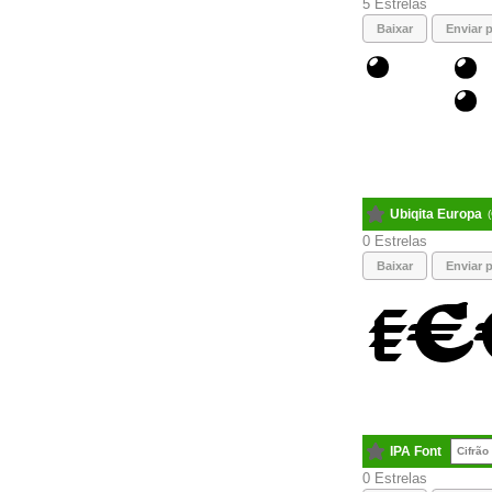
5
Baixar
Enviar p
Ubiqita Europa
0
Baixar
Enviar p
IPA Font
Cifrão
0