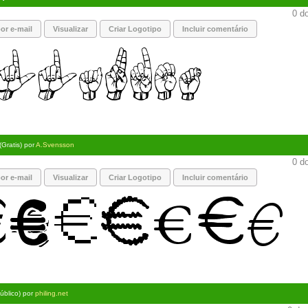
0 do
or e-mail
Visualizar
Criar Logotipo
Incluir comentário
(Gratis) por
A.Svensson
0 do
or e-mail
Visualizar
Criar Logotipo
Incluir comentário
úblico) por
philing.net