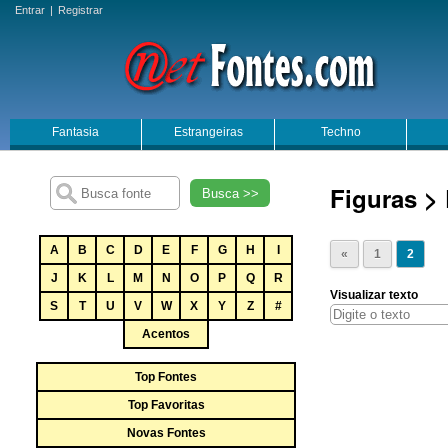
Entrar
|
Registrar
Fantasia
Estrangeiras
Techno
Figuras > 
Busca >>
A
B
C
D
E
F
G
H
I
«
1
2
J
K
L
M
N
O
P
Q
R
Visualizar texto
S
T
U
V
W
X
Y
Z
#
Acentos
Top Fontes
Top Favoritas
Novas Fontes