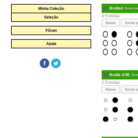
Brailled
Minha Coleção
(Gratis p
0
Seleção
Baixar
Enviar p
Fórum
Ajuda
Braille AOE
(Gra
2
Baixar
Enviar p