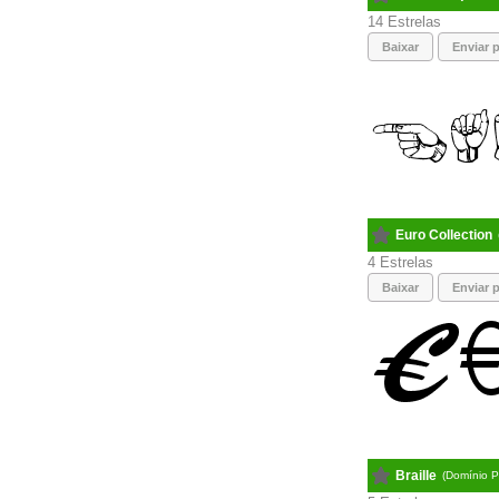
14
Baixar
Enviar p
Euro Collection
4
Baixar
Enviar p
Braille
(Domínio P