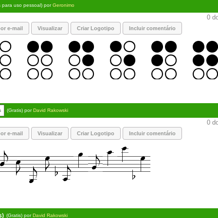
s para uso pessoal) por
Geronimo
0 do
or e-mail
Visualizar
Criar Logotipo
Incluir comentário
s
(Gratis) por
David Rakowski
0 do
or e-mail
Visualizar
Criar Logotipo
Incluir comentário
s)
(Gratis) por
David Rakowski