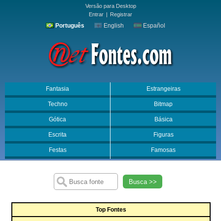
Versão para Desktop
Entrar
|
Registrar
Português
English
Español
Fantasia
Estrangeiras
Techno
Bitmap
Gótica
Básica
Escrita
Figuras
Festas
Famosas
Busca >>
Top Fontes