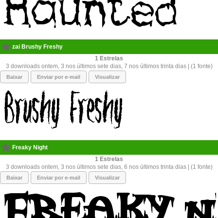
zai Brushy Freshy
1
3 downloads ontem, 3 nos últimos sete dias, 7 nos últimos trinta dias | (1 fonte)
Baixar
Enviar por e-mail
Visualizar
Freaky Night
1
3 downloads ontem, 3 nos últimos sete dias, 6 nos últimos trinta dias | (1 fonte)
Baixar
Enviar por e-mail
Visualizar