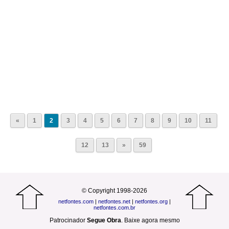
«
1
2
3
4
5
6
7
8
9
10
11
12
13
»
59
© Copyright 1998-2026
netfontes.com
|
netfontes.net
|
netfontes.org
|
netfontes.com.br
Patrocinador
Segue Obra
.
Baixe agora mesmo