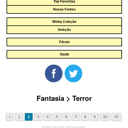
Top Favoritas
Novas Fontes
Minha Coleção
Seleção
Fórum
Ajuda
Fantasia > Terror
«
1
2
3
4
5
6
7
8
9
10
11