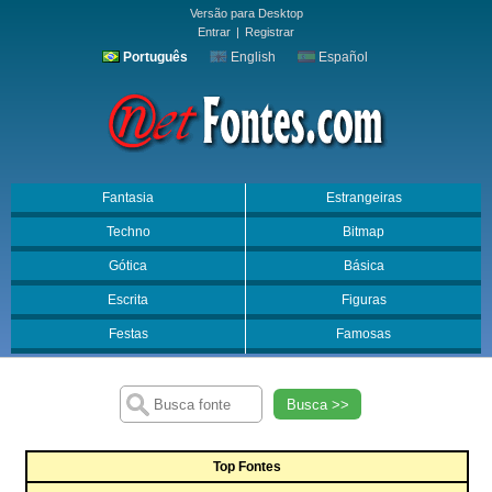
Versão para Desktop
Entrar
|
Registrar
Português
English
Español
Fantasia
Estrangeiras
Techno
Bitmap
Gótica
Básica
Escrita
Figuras
Festas
Famosas
Busca >>
Top Fontes