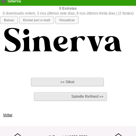
Sinerva
0
0 downloads ontem, 3 nos últimos sete dias, 8 nos últimos trinta dias | (2 fontes)
Baixar
Enviar por e-mail
Visualizar
«« Sikat
Spindle Refined »»
Voltar