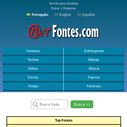
Versão para Desktop
Entrar
|
Registrar
Português
English
Español
Fantasia
Estrangeiras
Techno
Bitmap
Gótica
Básica
Escrita
Figuras
Festas
Famosas
Busca >>
Top Fontes