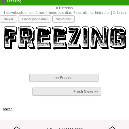
Freezing
0
1 downloads ontem, 1 nos últimos sete dias, 7 nos últimos trinta dias | (1 fonte)
Baixar
Enviar por e-mail
Visualizar
«« Freezer
Fresh Nieve »»
Voltar