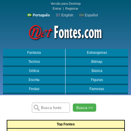
Versão para Desktop
Entrar
|
Registrar
Português
English
Español
Fantasia
Estrangeiras
Techno
Bitmap
Gótica
Básica
Escrita
Figuras
Festas
Famosas
Busca >>
Top Fontes