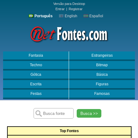
Versão para Desktop
Entrar
|
Registrar
Português
English
Español
Fantasia
Estrangeiras
Techno
Bitmap
Gótica
Básica
Escrita
Figuras
Festas
Famosas
Busca >>
Top Fontes