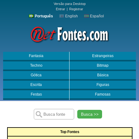
Versão para Desktop
Entrar
|
Registrar
Português
English
Español
Fantasia
Estrangeiras
Techno
Bitmap
Gótica
Básica
Escrita
Figuras
Festas
Famosas
Busca >>
Top Fontes