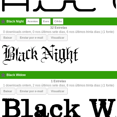
Black Night
Acentos
Euro
Cifrão
32
0 downloads ontem, 0 nos últimos sete dias, 6 nos últimos trinta dias | (1 fonte)
Baixar
Enviar por e-mail
Visualizar
Black Widow
1
1 downloads ontem, 2 nos últimos sete dias, 8 nos últimos trinta dias | (1 fonte)
Baixar
Enviar por e-mail
Visualizar