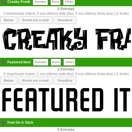
Creaky Frank
Acentos
Euro
Cifrão
0
0 downloads ontem, 0 nos últimos sete dias, 3 nos últimos trinta dias | (1 fonte)
Baixar
Enviar por e-mail
Visualizar
Featured Item
Acentos
Euro
Cifrão
2
0 downloads ontem, 1 nos últimos sete dias, 4 nos últimos trinta dias | (1 fonte)
Baixar
Enviar por e-mail
Visualizar
Font On A Stick
0