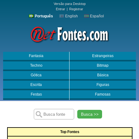
Versão para Desktop
Entrar
|
Registrar
Português
English
Español
Fantasia
Estrangeiras
Techno
Bitmap
Gótica
Básica
Escrita
Figuras
Festas
Famosas
Busca >>
Top Fontes