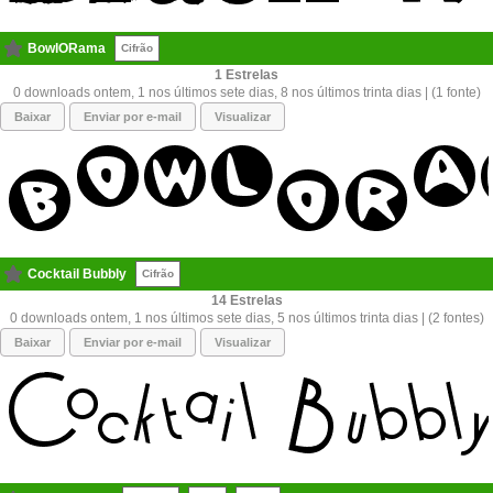
BowlORama
Cifrão
1
0 downloads ontem, 1 nos últimos sete dias, 8 nos últimos trinta dias | (1 fonte)
Baixar
Enviar por e-mail
Visualizar
Cocktail Bubbly
Cifrão
14
0 downloads ontem, 1 nos últimos sete dias, 5 nos últimos trinta dias | (2 fontes)
Baixar
Enviar por e-mail
Visualizar