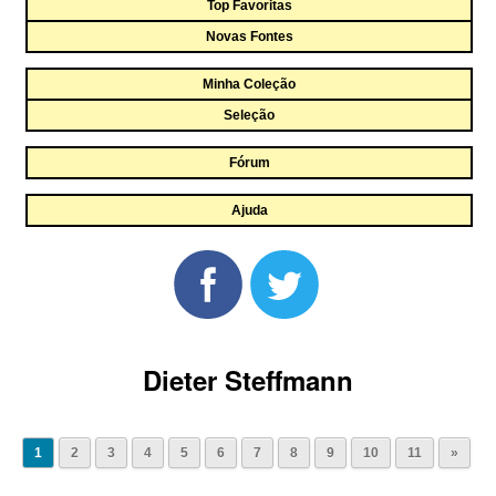
Top Favoritas
Novas Fontes
Minha Coleção
Seleção
Fórum
Ajuda
Dieter Steffmann
1
2
3
4
5
6
7
8
9
10
11
»