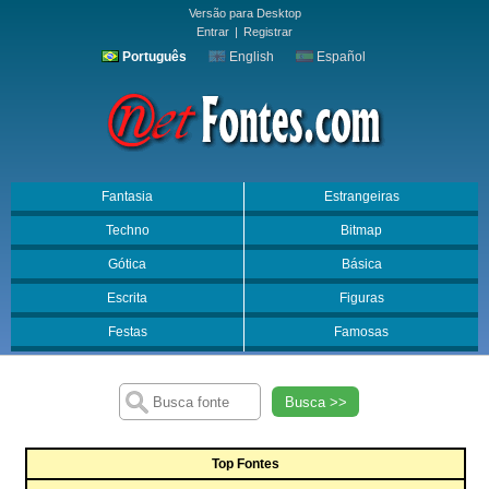
Versão para Desktop
Entrar
|
Registrar
Português
English
Español
Fantasia
Estrangeiras
Techno
Bitmap
Gótica
Básica
Escrita
Figuras
Festas
Famosas
Busca >>
Top Fontes