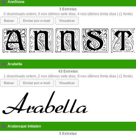
AnnStone
3
0 downloads ontem, 0 nos últimos sete dias, 4 nos últimos trinta dias | (1 fonte)
Baixar
Enviar por e-mail
Visualizar
Arabella
43
1 downloads ontem, 2 nos últimos sete dias, 9 nos últimos trinta dias | (1 fonte)
Baixar
Enviar por e-mail
Visualizar
Arabesque Initialen
5